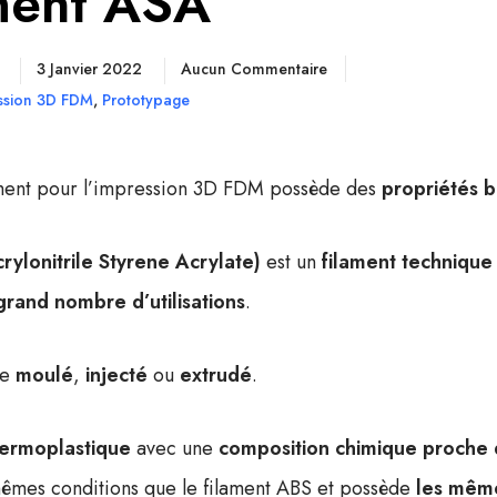
ament ASA
3 Janvier 2022
Aucun Commentaire
ssion 3D FDM
,
Prototypage
ment pour l’impression 3D FDM possède des
propriétés b
rylonitrile Styrene Acrylate)
est un
filament technique
grand nombre d’utilisations
.
re
moulé
,
injecté
ou
extrudé
.
hermoplastique
avec une
composition chimique proche 
mêmes conditions que le filament ABS et possède
les même