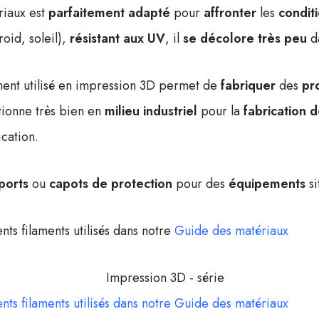
riaux est
parfaitement adapté
pour
affronter
les
condit
roid, soleil),
résistant aux UV
, il
se décolore très peu
da
ament utilisé en impression 3D permet de
fabriquer
des
pr
ctionne très bien en
milieu industriel
pour la
fabrication d
cation.
ports
ou
capots de protection
pour des
équipements
si
nts filaments utilisés dans notre
Guide des matériaux
nts filaments utilisés dans notre Guide des matériaux