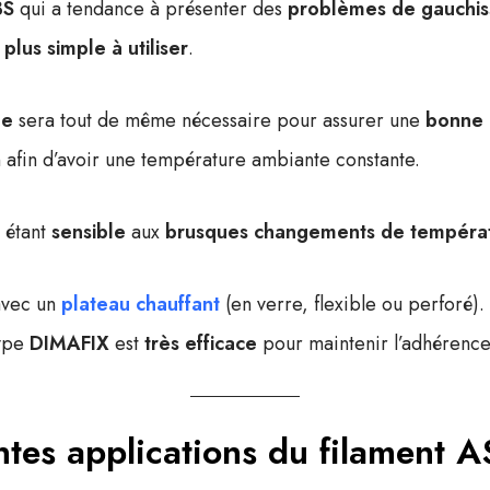
BS
qui a tendance à présenter des
problèmes de gauchi
a
plus simple à utiliser
.
ée
sera tout de même nécessaire pour assurer une
bonne
 afin d’avoir une température ambiante constante.
u étant
sensible
aux
brusques changements de tempéra
avec un
plateau chauffant
(en verre, flexible ou perforé). L
ype
DIMAFIX
est
très efficace
pour maintenir l’adhérence 
ntes applications du filament 