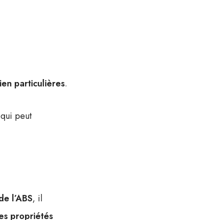
ien particulières
.
qui peut
de l’ABS
, il
s propriétés