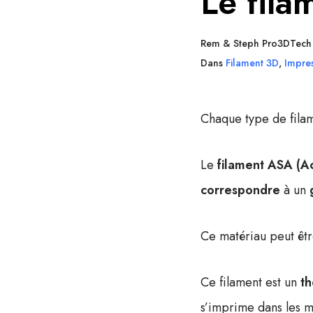
Le fil
Rem & Steph Pro3DTech
Dans
Filament 3D
,
Impre
Chaque type de fila
Le
filament ASA (Ac
correspondre
à un
Ce matériau peut êt
Ce filament est un
t
s’imprime dans les 