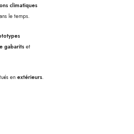
ions climatiques
ns le temps.
ototypes
e gabarits
et
tués en
extérieurs
.