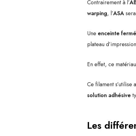
Contrairement à l’
A
warping
, l’
ASA
ser
Une
enceinte ferm
plateau d’impression
En effet, ce matéria
Ce filament s’utilise 
solution adhésive
t
Les différe