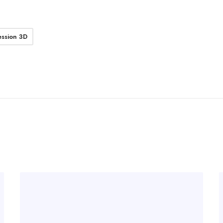
ession 3D
Inscrivez-vous
à notre newsletter 🚀
ctus Innovations
Actus Pro3DTech
Actus Bu