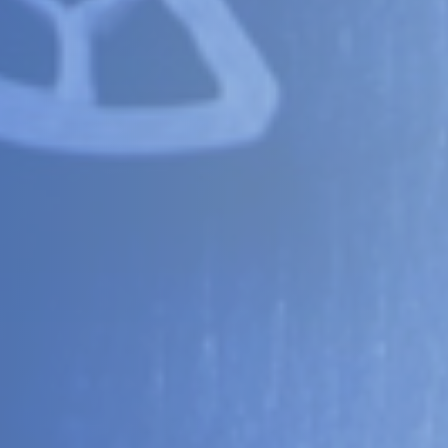
Inscrivez-vous
à notre newsletter 🚀
ctus Innovations
Actus Pro3DTech
Actus Bu